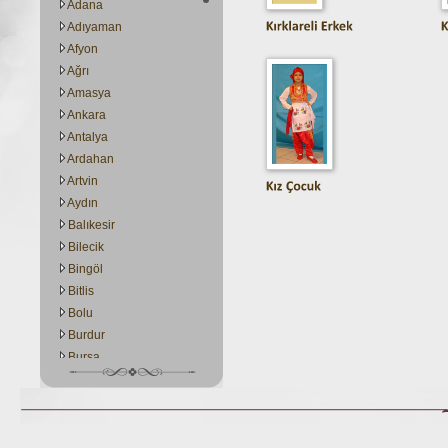
Adana
Adıyaman
Afyon
Ağrı
Amasya
Ankara
Antalya
Ardahan
Artvin
Aydın
Balıkesir
Bilecik
Bingöl
Bitlis
Bolu
Burdur
Bursa
Çanakkale
Çankırı
Çorum
Dinar