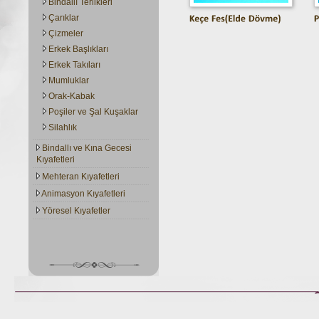
Bindallı Terlikleri
Çarıklar
Çizmeler
Erkek Başlıkları
Erkek Takıları
Mumluklar
Orak-Kabak
Poşiler ve Şal Kuşaklar
Silahlık
Bindallı ve Kına Gecesi
Kıyafetleri
Mehteran Kıyafetleri
Animasyon Kıyafetleri
Yöresel Kıyafetler