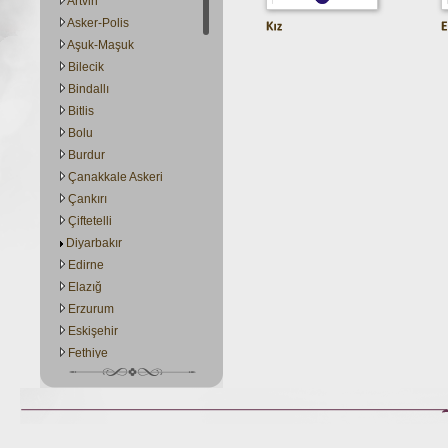
Artvin
Asker-Polis
Aşuk-Maşuk
Bilecik
Bindallı
Bitlis
Bolu
Burdur
Çanakkale Askeri
Çankırı
Çiftetelli
Diyarbakır
Edirne
Elazığ
Erzurum
Eskişehir
Fethiye
GaziAntep
Giresun
Gümüşhane
Hacivat-Karagöz